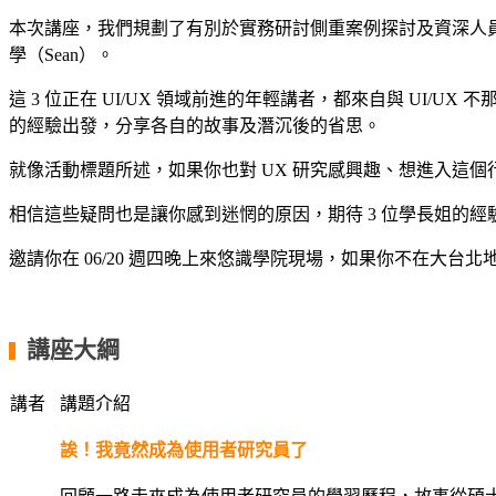
本次講座，我們規劃了有別於實務研討側重案例探討及資深人員
學（Sean）。
這 3 位正在 UI/UX 領域前進的年輕講者，都來自與 UI
的經驗出發，分享各自的故事及潛沉後的省思。
就像活動標題所述，如果你也對 UX 研究感興趣、想進入這
相信這些疑問也是讓你感到迷惘的原因，期待 3 位學長姐的
邀請你在 06/20 週四晚上來悠識學院現場，如果你不在大
講座大綱
▍
講者
講題介紹
誒！我竟然成為使用者研究員了