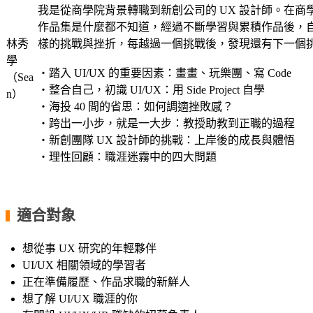
我是從商學院背景轉職到新創公司的 UX 設計師。在
作品集是什麼都不知道，經過不斷學習與累積作品後，
林秀
樣的挑戰與挫折，每越過一個挑戰後，發現還有下一個
學
・踏入 UI/UX 的重要因素：畫畫、玩樂團、寫 Code
（Sea
・整合自己，初識 UI/UX：用 Side Project 自學
n）
・海投 40 間的省思：如何調適挫敗感？
・跨出一小步，就是一大步：教授助教到正職的過程
・新創團隊 UX 設計師的挑戰：上岸後的成長與體悟
・理性回顧：職涯迷霧中的四大問題
適合對象
▍
想從事 UX 研究的年輕夥伴
UI/UX 相關領域的學習者
正在準備履歷、作品求職的新鮮人
想了解 UI/UX 職涯的你