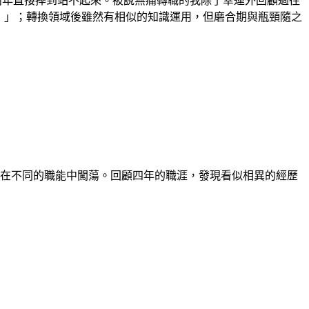
兩年直接摔到站不起來。被說無痛轉職的我除了幸運外回顧過往
！」；轉換領域後雖然有相似的知識運用，但磨合期與瓶頸隨之
圈，在不同的職能中闖蕩。回顧四年的職涯，發現看似相異的經歷