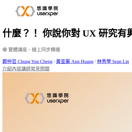
什麼？！ 你說你對 UX 研究有
🔴 實體講座、線上同步轉播
鄭仲芸 Chung Yun Cheng
/
黃宣蓁 Ann Huang
/
林秀學 Sean Lin
介紹
內容
講師
常見問題