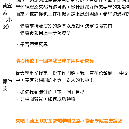
回顧一路走來成為使用者研究員的學習歷程，故事從碩士
黃宣
學習經驗原來都有跡可循，從什麼都好像需要學的知識
蓁
而來，或許你也正在相似道路上感到困惑，希望透過我
（小
・轉職前接觸 UX 的經歷以及如何決定轉職方向
安）
・轉職後如何上手新領域？
・學習歷程反思
隨心所欲！一回神我已成了用戶研究員
從大學畢業找第一份工作開始，我一直在跨領域 — 中文
中，竟有著相同的本質：對人的興趣！
鄭仲
芸
・如何找到職涯的「下一個」目標
・非相關背景，如何成功轉職
來吧！踏上 UIUX 跨域轉職之路，從商學院畢業說起