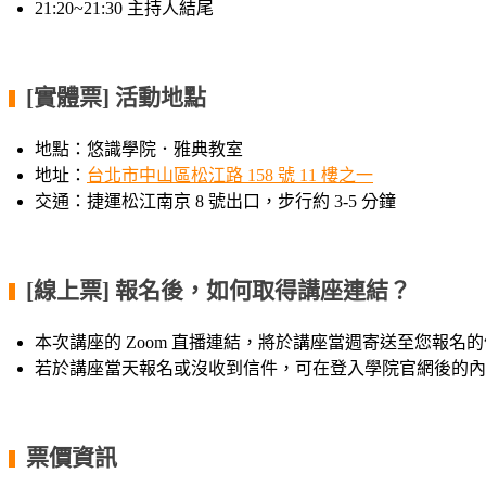
21:20~21:30 主持人結尾
[實體票] 活動地點
▍
地點：悠識學院．雅典教室
地址：
台北市中山區松江路 158 號 11 樓之一
交通：捷運松江南京 8 號出口，步行約 3-5 分鐘
[線上票] 報名後，如何取得講座連結？
▍
本次講座的 Zoom 直播連結，將於講座當週寄送至您報名
若於講座當天報名或沒收到信件，可在登入學院官網後的內
票價資訊
▍