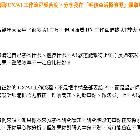
聊聊 UX/AI 工作流程契合度，分享我在「毛孩森活探險隊」體驗專
・
這幾年大家用了很多 AI 工具，但回頭看 UX 工作真能被 AI
・
愈清楚自己熟悉什麼、擅長什麼，AI 就愈能幫得上忙；反過來
結果，整體效率不一定會比較好。
・
真正好的 UX/AI 工作流程，不是把事情全部丟給 AI，而是設
當設計師能把心力放在「理解問題、判斷重點、做決策」上，AI
・
舉例來說，如果你本來就熟悉研究議題，研究階段的重點在於探索
例，讓你專心做分析；但如果你對研究本身不熟，就可能會在不同