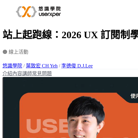
站上起跑線：2026 UX 訂閱制
🟠 線上活動
悠識學院
/
葉致宏 CH Yeh
/
李德俊 D.J.Lee
介紹
內容
講師
常見問題