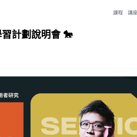
課程
講
學習計劃說明會 🐎