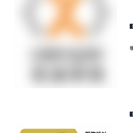
P
暖
P