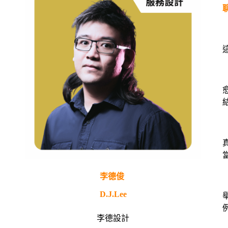
李德俊
D.J.Lee
・
李德設計