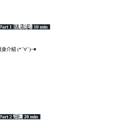
art 1 活動開場 10 min
身介紹 (*´∀`)~♥
・
art 2 短講 20 min
・