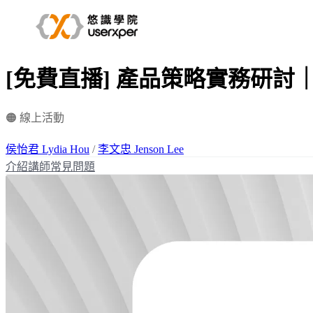
[免費直播] 產品策略實務研討｜
🟠 線上活動
侯怡君 Lydia Hou
/
李文忠 Jenson Lee
介紹
講師
常見問題