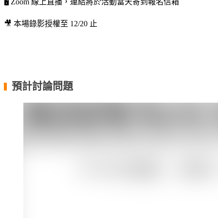
🖥️ Zoom 線上直播，連結將於活動當天寄到報名信箱
🎥 本場錄影授權至 12/20 止
・
・
預計討論問題
▍