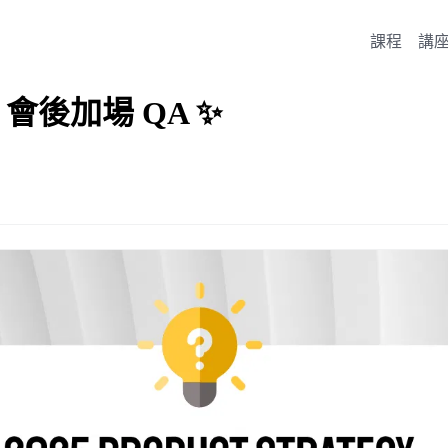
課程
講
會後加場 QA ✨