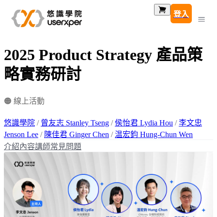
登入
2025 Product Strategy 產品策
略實務研討
🟠 線上活動
悠識學院
/
曾友志 Stanley Tseng
/
侯怡君 Lydia Hou
/
李文忠
Jenson Lee
/
陳佳君 Ginger Chen
/
温宏鈞 Hung-Chun Wen
介紹
內容
講師
常見問題