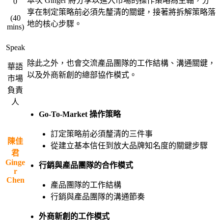
本次 Ginger 將分享以進入市場的操作策略為主軸，分
0
享在制定策略前必須先釐清的關鍵，接著將拆解策略落
(40
地的核心步驟。
mins)
・
・
Speak
除此之外，也會交流產品團隊的工作結構、溝通關鍵，
華語
以及外商新創的總部協作模式。
市場
負責
・
人
Go-To-Market 操作策略
・
訂定策略前必須釐清的三件事
陳佳
從建立基本信任到放大品牌知名度的關鍵步驟
君
Ginge
行銷與產品團隊的合作模式
r
Chen
產品團隊的工作結構
行銷與產品團隊的溝通節奏
・
外商新創的工作模式