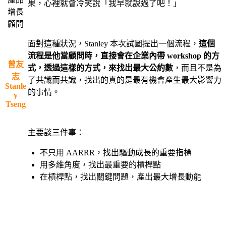
果，心裡就會冷笑說「我早就說過了吧！」
增長
・
顧問
面對這種狀況，Stanley 本次試圖提出一個流程，
這個
・
流程是他當顧問時，直接會在企業內帶 workshop 的方
曾友
式，透過這樣的方式，來找出最大公約數
，而且不是為
志
了共識而共識，找出的真的是最有機會產生最大影響力
Stanle
的事情。
y
Tseng
・
・
主要談三件事：
不只用 AARRR，找出驅動成長的重要指標
用多維角度，找出最重要的槓桿點
在槓桿點，找出關鍵問題，產出最大增長動能
・