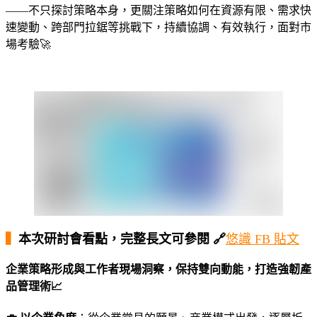
——不只探討策略本身，更關注策略如何在資源有限、需求快
速變動、跨部門拉鋸等挑戰下，持續協調、有效執行，面對市
場考驗🚀
・
▍
本次研討會看點，完整長文可參閱 🔗
悠識 FB 貼文
企業策略形成與工作者現場洞察，保持雙向動能，打造強韌產
品管理術📈