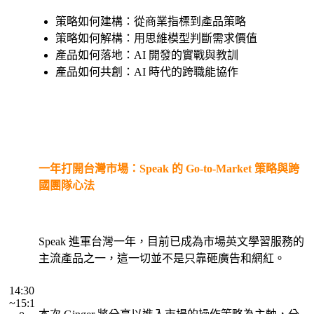
・
策略如何建構：從商業指標到產品策略
策略如何解構：用思維模型判斷需求價值
產品如何落地：AI 開發的實戰與教訓
產品如何共創：AI 時代的跨職能協作
・
・
一年打開台灣市場：Speak 的 Go-to-Market 策略與跨
國團隊心法
・
Speak 進軍台灣一年，目前已成為市場英文學習服務的
主流產品之一，這一切並不是只靠砸廣告和網紅。
・
・
14:30
~15:1