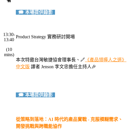
者
🗯️ 本場提供錄影
・
・
13:30-
Product Strategy 實務研討開場
13:40
・
(10
mins)
本次特邀台灣敏捷協會理事長、🔗
《產品領導人之道》
・
中文版
譯者 Jenson 李文忠擔任主持人🎉
・
🗯️ 本場提供錄影
・
從策略到落地：AI 時代的產品實戰 - 克服模糊需求、
開發挑戰與跨職能協作