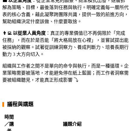
💼
以企業角度
：從企業常見的願景、商業模式出發，逐層拆
解為策略、目標，最後落到任務與執行。明確定義每一層所代
表的核心含義，藉此凝聚跨團隊共識，提供一致的前進方向，
幫助組織決定什麼該做、什麼要取捨。
👨‍💻 以從業人員角度
：真正的專業價值已不再侷限於「完成
任務」，而在於是否能「將大格局放在心裡」，並嘗試提出能
被採納的觀察。試著從訓練洞察力、養成判斷力、培養長期行
動力 3 大方向切入。
組織與工作者之間不是單向的命令與執行，而是一種循環。企
業策略需要被落地，才能避免停在紙上藍圖；而工作者洞察需
要被組織聽見，才能真正形成影響 ⤵️
・
▍
議程與講題
時間
／講
議題介紹