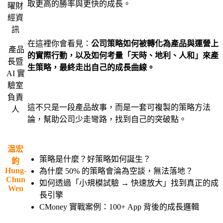
取更高的勝率與更快的成長。
曜財
經資
・
訊
在這裡你會看見：
公司策略如何被轉化為產品與運營上
產品
的實際行動，以及如何考量「天時、地利、人和」來產
長暨
生策略，最終走出自己的成長曲線。
AI 實
驗室
・
負責
這不只是一段產品故事，而是一套可複製的策略方法
人
論，幫助公司少走彎路，找到自己的突破點。
・
・
温宏
策略是什麼？好策略如何誕生？
鈞
Hung-
為什麼 50% 的策略會淪為空談，無法落地？
Chun
如何透過「小規模試驗 → 快速放大」找到真正的成
Wen
長引擎
CMoney 實戰案例：100+ App 背後的成長邏輯
・