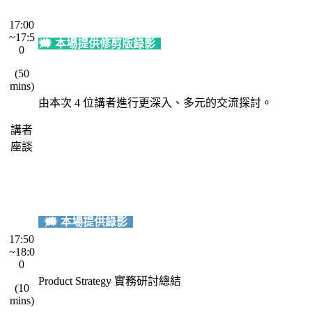
・
17:00
~17:5
🗯️ 本場提供修剪版錄影
0
(50
・
mins)
・
由本次 4 位講者進行更深入、多元的交流探討。
講者
・
座談
・
・
🗯️ 本場提供錄影
17:50
~18:0
・
0
Product Strategy 實務研討總結
(10
mins)
・