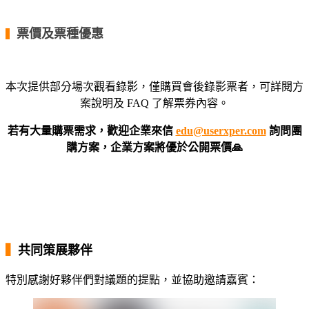
・
▍
票價及票種優惠
本次提供部分場次觀看錄影，僅購買會後錄影票者，可詳閱方
案說明及 FAQ 了解票券內容。
若有大量購票需求，歡迎企業來信
edu@userxper.com
詢問團
購方案，企業方案將優於公開票價🙏
・
・
・
▍
共同策展夥伴
特別感謝好夥伴們對議題的提點，並協助邀請嘉賓：