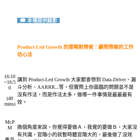
・
🗯️ 本場提供錄影
・
Product-Led Growth 的策略對齊術：顧問帶案的工作
坊心法
・
・
16:10
講到 Product-Led Growth 大家都會想到 Data-Driver、漏
~16:5
斗分析、AARRR...等，但實際上你面臨的問題並不是
0
沒有作法，而是作法太多，做哪一件事情是最最最有
(40
效。
mins)
・
・
Mr.P
換個角度來說，你覺得要做Ａ，我覺的要做Ｂ，大家沒
M
有共識，官階小的就暫時聽官階大的，最後做了沒效
產品