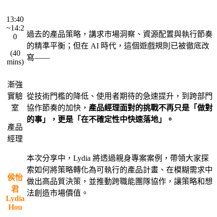
・
・
13:40
~14:2
過去的產品策略，講求市場洞察、資源配置與執行節奏
0
的精準平衡；但在 AI 時代，這個遊戲規則已被徹底改
(40
寫——
mins)
・
・
漸強
實驗
從技術門檻的降低、使用者期待的急速提升，到跨部門
室
協作節奏的加快，
產品經理面對的挑戰不再只是「做對
的事」，更是「在不確定性中快速落地」。
產品
經理
・
・
本次分享中，Lydia 將透過親身專案案例，帶領大家探
索如何將策略轉化為可執行的產品計畫、在模糊需求中
侯怡
做出高品質決策，並推動跨職能團隊協作，讓策略和想
君
法創造市場價值。
Lydia
Hou
・