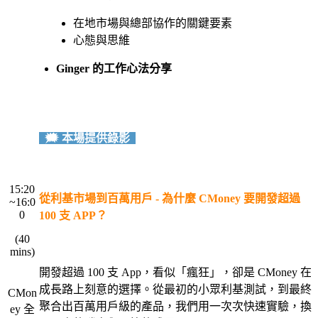
在地市場與總部協作的關鍵要素
心態與思維
Ginger 的工作心法分享
・
🗯️ 本場提供錄影
・
・
15:20
從利基市場到百萬用戶 - 為什麼 CMoney 要開發超過
~16:0
0
100 支 APP？
(40
・
mins)
・
開發超過 100 支 App，看似「瘋狂」，卻是 CMoney 在
成長路上刻意的選擇。從最初的小眾利基測試，到最終
CMon
聚合出百萬用戶級的產品，我們用一次次快速實驗，換
ey 全