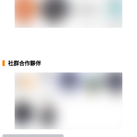
・
・
▍
社群合作夥伴