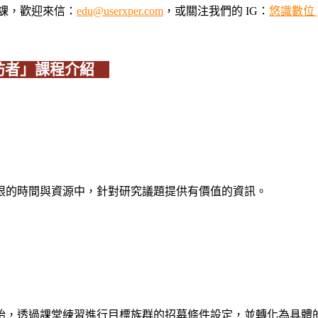
開課，歡迎來信：
edu@userxper.com
，或關注我們的 IG：
悠識數位 @u
受訪者」課程介紹
限的時間與資源中，針對研究議題提供有價值的資訊。
始，透過課堂練習進行目標族群的招募條件設定，並轉化為具體