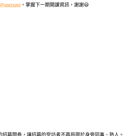
serxper
，掌握下一期開課資訊，謝謝😃
的招募問卷，讓招募的受訪者不再局限於身旁同事、熟人。