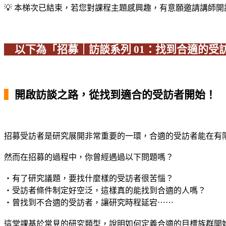
💡 本梯次已結束，若您對課程主題感興趣，有意願邀請講師
以下為「招募｜訪談系列 01：找到合適的
▍
開啟訪談之路，從找到適合的受訪者開始！
招募受訪者是研究展開非常重要的一環，合適的受訪者能在有
然而在招募的過程中，你曾經遇過以下問題嗎？
・有了研究議題，要找什麼樣的受訪者很苦惱？
・受訪者條件制定好空泛，這樣真的能找到合適的人嗎？
・曾找到不合適的受訪者，讓研究時程延宕⋯⋯
這堂課基於常見的研究類型，說明如何定義合適的目標族群開