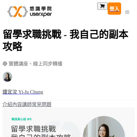
登入
留學求職挑戰 - 我自己的副本
攻略
🔴 實體講座、線上同步轉播
鍾宜汝 Yi-Ju Chung
介紹
內容
講師
常見問題