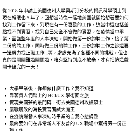
從 2018 年申請上美國德州大學奧斯汀分校的資訊科學碩士到
現在轉眼也 5 年了，回想當時從一落地美國就開始想著要如何
找到工作留下來，到現在有一份喜歡的工作，這當中還包括差
點找不到實習，找到自己完全不會做的實習。在疫情當中畢
業，面臨整年度的人事凍結，開始做第一份約聘工作，接了第
二份約聘工作，同時做三份約聘工作，三份約聘工作之餘還要
一邊努力找正職工作...等，處處充滿了各種不同的挑戰，但也
真的是關關難過關關過，唯有堅持到底不放棄，才有把這遊戲
關卡破完的一天！
大學畢業後，你想做什麼工作？我不知道
靠著貴人們踏上的 HCI/UX 學術圈之旅
實現美國夢的敲門磚，衝去美國德州攻讀碩士
屢戰屢敗的海投實習面試大魔王
在疫情爆發人事凍結時畢業的自我心態調整
最終要如何在非常新人不友善的 UX 職場中獲得第一份正
職工作