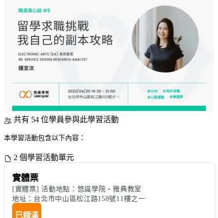
共有 54 位學員參與此學習活動
本學習活動包含以下內容：
2 個學習活動單元
實體票
[實體票] 活動地點：悠識學院・雅典教室

地址：台北市中山區松江路158號11樓之一
已額滿