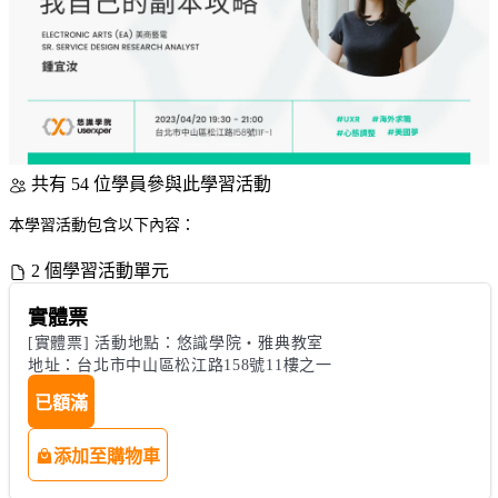
共有 54 位學員參與此學習活動
本學習活動包含以下內容：
2 個學習活動單元
實體票
[實體票] 活動地點：悠識學院・雅典教室

地址：台北市中山區松江路158號11樓之一
已額滿
添加至購物車